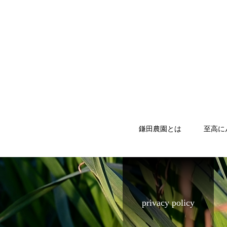
鎌田農園とは
至高に
privacy policy