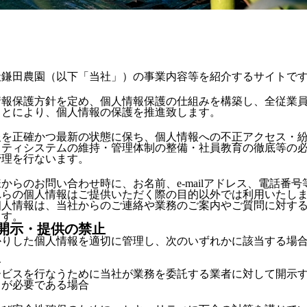
社鎌田農園（以下「当社」）の事業内容等を紹介するサイトで
情報保護方針を定め、個人情報保護の仕組みを構築し、全従業
ことにより、個人情報の保護を推進致します。
報を正確かつ最新の状態に保ち、個人情報への不正アクセス・
リティシステムの維持・管理体制の整備・社員教育の徹底等の
管理を行ないます。
からのお問い合わせ時に、お名前、e-mailアドレス、電話番
れらの個人情報はご提供いただく際の目的以外では利用いたし
個人情報は、当社からのご連絡や業務のご案内やご質問に対す
ます。
開示・提供の禁止
かりした個人情報を適切に管理し、次のいずれかに該当する場
合
ービスを行なうために当社が業務を委託する業者に対して開示
とが必要である場合