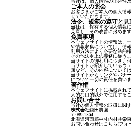
当社は、個人情報の正確性
ご本人の照会
お客さまがご本人の個人情
せていただきます。
法令、規範の遵守と見
当社は、保有する個人情報
見直し、その改善に努めま
免責事項
本ウェブサイトの情報は、
や情報収集については、情
利用方法により必要な法的
その他法令上の義務に従う
当サイトの御利用につき、
当サイトが紹介しているウ
無など、その内容について
当サイトからリンクやバナ
について一切の責任を負い
著作権
本ウェブサイトに掲載され
人的な目的以外で使用する
お問い合せ
当社の個人情報の取扱に関
株式会社
鎌田農園
〒089-1364
北海道河西郡中札内村共栄東4
お問い合わせはこちら(フォー