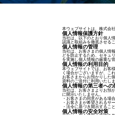
本ウェブサイトは、株式会
個人情報保護方針
当社は、以下のとおり個人
認識と取組みを徹底させる
個人情報の管理
当社は、お客さまの個人情
どを防止するため、セキュ
を実施し個人情報の厳重な
個人情報の利用目的
本ウェブサイトでは、お客様
く場合がございますが、こ
お客さまからお預かりした
資料のご送付に利用いたし
個人情報の第三者への
当社は、お客さまよりお預
に開示いたしません。
・お客さまの同意がある場
・お客さまが希望されるサ
・法令に基づき開示するこ
個人情報の安全対策