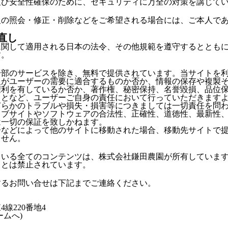
及び安全性確保のために、セキュリティに万全の対策を講じて
報の照会・修正・削除などをご希望される場合には、ご本人で
直し
に関して適用される日本の法令、その他規範を遵守するととも
す。
一部のサービスを除き、無料で提供されています。当サイトを
報がユーザーの需要に適合するものか否か、情報の保存や複製
権利を有しているか否か、著作権、秘密保持、名誉毀損、品位
ことなど、ユーザーご自身の責任において行っていただきます
何らかのトラブルや損失・損害等につきましては一切責任を問
ェブサイトやソフトウェアの合法性、正確性、道徳性、最新性
は一切の保証を致しかねます。
ーなどによって他のサイトに移動された場合、移動先サイトで
ません。
ている全てのコンテンツは、株式会社鎌田農園が所有していま
ことは禁止されています。
するお問い合せは下記までご連絡ください。
線220番地4
ムへ)